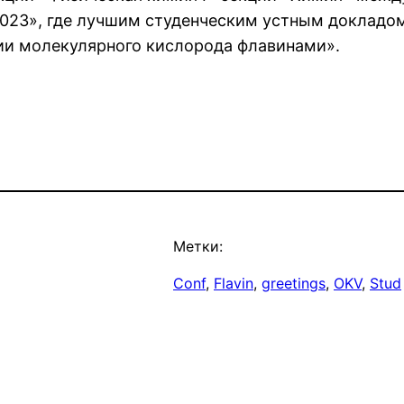
023», где лучшим студенческим устным докладом
и молекулярного кислорода флавинами».
Метки:
Conf
, 
Flavin
, 
greetings
, 
OKV
, 
Stud