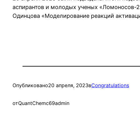
аспирантов и молодых ученых «Ломоносов-2
Одинцова «Моделирование реакций активаци
Опубликовано
20 апреля, 2023
в
Congratulations
от
QuantChemc69admin