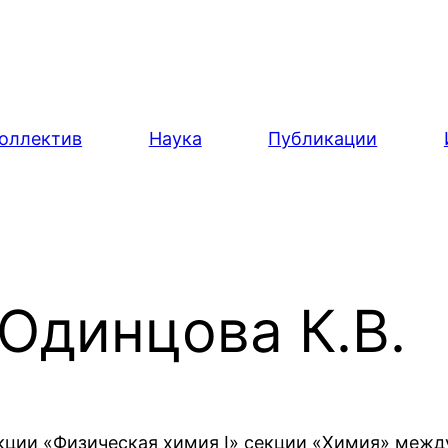
оллектив
Наука
Публикации
Одинцова К.В.
кции «Физическая химия I» секции «Химия» межд