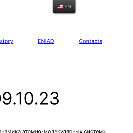
EN
istory
ENIAD
Contacts
9.10.23
инамика атомно-молекулярных систем»