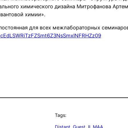
ктуального химического дизайна Митрофанова Арт
вантовой химии».
постоянная для всех межлабораторных семинаро
wd=cEdLSWRiTzFZSmt6Z3NsSmxlNFRHZz09
Tags:
Distant
, 
Guest
, 
II
, 
MAA