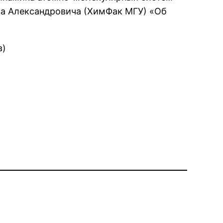
ема Александровича (ХимФак МГУ) «Об
в)