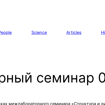
People
Science
Articles
H
ный семинар 0
ках межлабораторного семинара «Структура и д