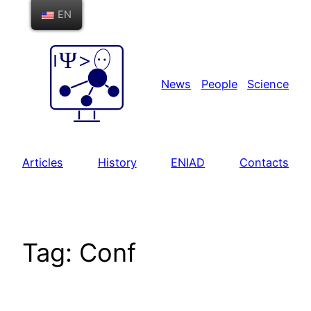
Skip
EN
to
content
News
People
Science
Articles
History
ENIAD
Contacts
Tag:
Conf