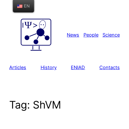
Skip
EN
to
content
News
People
Science
Articles
History
ENIAD
Contacts
Tag:
ShVM