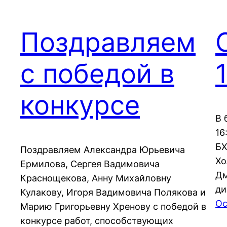
Поздравляем
с победой в
конкурсе
В 
16
БХ
Поздравляем Александра Юрьевича
Хо
Ермилова, Сергея Вадимовича
Дм
Краснощекова, Анну Михайловну
ди
Кулакову, Игоря Вадимовича Полякова и
Oc
Марию Григорьевну Хренову с победой в
конкурсе работ, способствующих