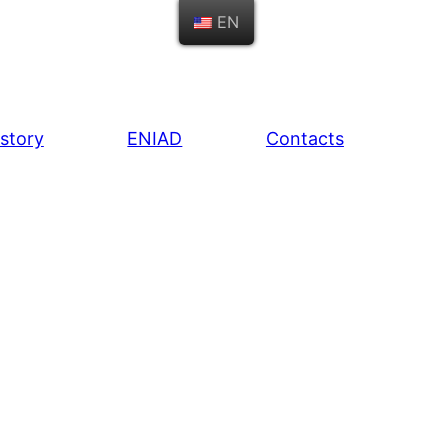
EN
istory
ENIAD
Contacts