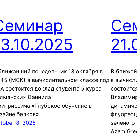
Семинар
Се
13.10.2025
21.
ближайший понедельник 13 октября в
В ближай
:45 (МСК) в вычислительном классе под
в вычисл
А состоится доклад студента 5 курса
состоится
лманских Даниила
Владимир
итриевича «Глубокое обучение в
динамиче
зайне белков».
флуоресц
tober 8, 2025
зеленого
AzamiGre