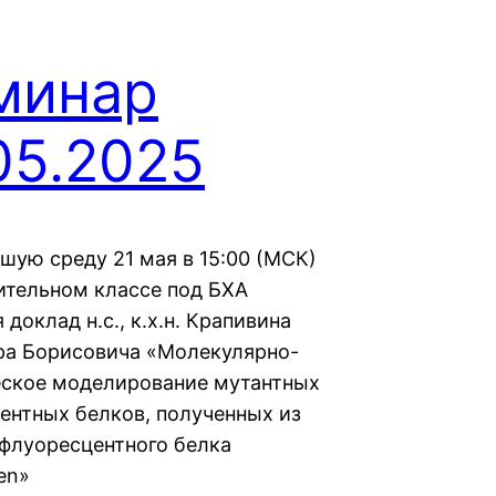
минар
05.2025
шую среду 21 мая в 15:00 (МСК)
ительном классе под БХА
 доклад н.с., к.х.н. Крапивина
а Борисовича «Молекулярно-
ское моделирование мутантных
ентных белков, полученных из
 флуоресцентного белка
en»