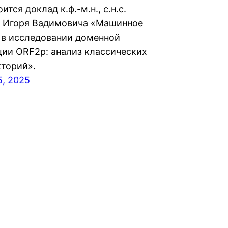
ится доклад к.ф.-м.н., с.н.с.
 Игоря Вадимовича «Машинное
 в исследовании доменной
ции ОRF2р: анализ классических
торий».
5, 2025