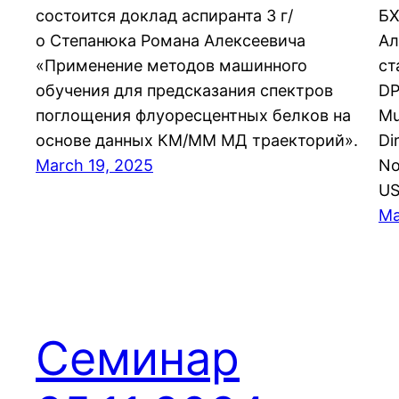
состоится доклад аспиранта 3 г/
БХ
о Степанюка Романа Алексеевича
Ал
«Применение методов машинного
ст
обучения для предсказания спектров
DP
поглощения флуоресцентных белков на
Mu
основе данных КМ/ММ МД траекторий».
Di
March 19, 2025
No
US
Ma
Семинар