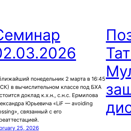
Семинар
По
02.03.2026
Тат
Му
ближайший понедельник 2 марта в 16:45
за
СК) в вычислительном классе под БХА
стоится доклад к.х.н., с.н.с. Ермилова
ди
ександра Юрьевича «LiF — avoiding
ossing», связанный с его
реаттестацией.
bruary 25, 2026