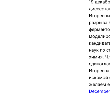
19 декаб
диссерта
Игоревны
разрыва 
ферменто
моделиро
кандидат
наук по 
химия. Ч
единогла
Игоревна
искомой 
желаем ей
December