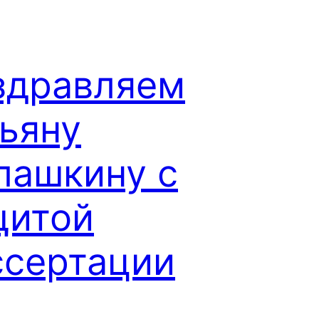
здравляем
ьяну
лашкину с
щитой
ссертации