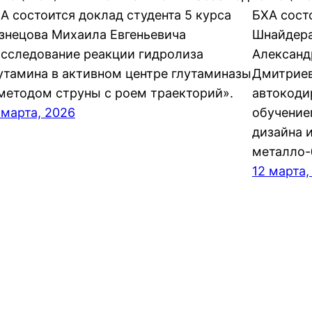
А состоится доклад студента 5 курса
БХА сост
знецова Михаила Евгеньевича
Шнайдера
сследование реакции гидролиза
Александ
утамина в активном центре глутаминазы
Дмитриев
методом струны с роем траекторий».
автокоди
 марта, 2026
обучение
дизайна 
металло-
12 марта,