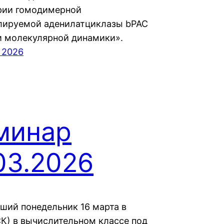
рии гомодимерной
лируемой аденилатциклазы bPAC
 молекулярной динамики».
 2026
минар
03.2026
ший понедельник 16 марта в
СК) в вычислительном классе под