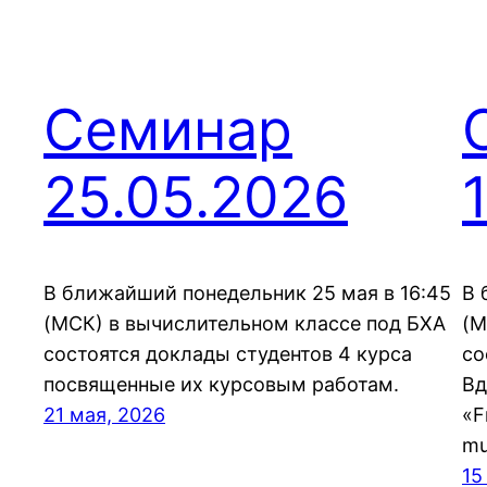
Семинар
25.05.2026
В ближайший понедельник 25 мая в 16:45
В 
(МСК) в вычислительном классе под БХА
(М
состоятся доклады студентов 4 курса
со
посвященные их курсовым работам.
Вд
21 мая, 2026
«F
mu
15