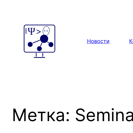
Перейти
к
содержимому
Новости
К
Метка:
Semina