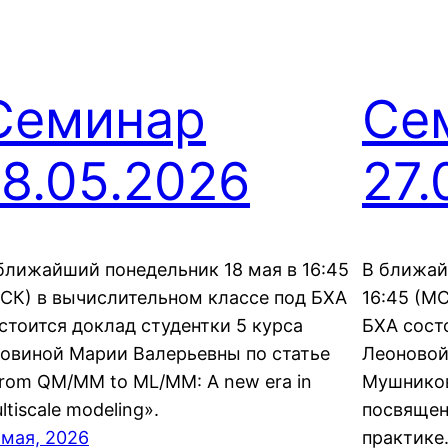
Семинар
Се
18.05.2026
27.
ближайший понедельник 18 мая в 16:45
В ближай
СК) в вычислительном классе под БХА
16:45 (М
стоится доклад студентки 5 курса
БХА сост
овиной Марии Валерьевны по статье
Леоновой
rom QM/MM to ML/MM: A new era in
Мушников
ltiscale modeling».
посвящен
 мая, 2026
практике